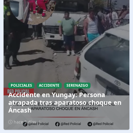
POLICIALES
ACCIDENTE
SERENAZGO
Accidente en Yungay: Persona
atrapada tras aparatoso choque en
Áncash
hace 5 días
|