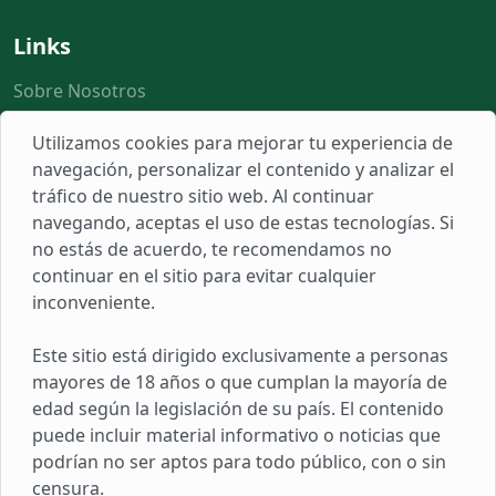
Links
Sobre Nosotros
Populares
Utilizamos cookies para mejorar tu experiencia de
Herramientas
navegación, personalizar el contenido y analizar el
tráfico de nuestro sitio web. Al continuar
Reclamos
navegando, aceptas el uso de estas tecnologías. Si
no estás de acuerdo, te recomendamos no
Novedades
continuar en el sitio para evitar cualquier
inconveniente.
Suscríbete para recibir noticias, ofertas y mucho más.
Este sitio está dirigido exclusivamente a personas
mayores de 18 años o que cumplan la mayoría de
edad según la legislación de su país. El contenido
Al suscribirte aceptas nuestros
términos y condiciones
puede incluir material informativo o noticias que
podrían no ser aptos para todo público, con o sin
censura.
© 2023 Copyrights by
Red Policial
. All Rights Reserved.