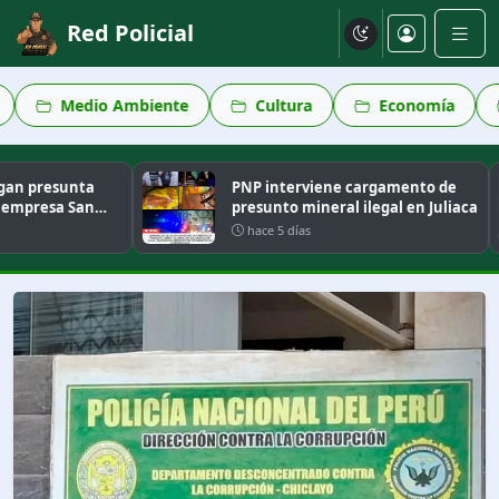
Red Policial
Ambiente
Cultura
Economía
Deportes
presunta
PNP interviene cargamento de
resa San
presunto mineral ilegal en Juliaca
hace 5 días