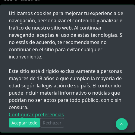
Populares
Utilizamos cookies para mejorar tu experiencia de
Herramientas
navegación, personalizar el contenido y analizar el
tráfico de nuestro sitio web. Al continuar
Reclamos
navegando, aceptas el uso de estas tecnologías. Si
no estás de acuerdo, te recomendamos no
Novedades
continuar en el sitio para evitar cualquier
inconveniente.
Suscríbete para recibir noticias, ofertas y mucho más.
Este sitio está dirigido exclusivamente a personas
mayores de 18 años o que cumplan la mayoría de
edad según la legislación de su país. El contenido
Al suscribirte aceptas nuestros
términos y condiciones
puede incluir material informativo o noticias que
podrían no ser aptos para todo público, con o sin
© 2023 Copyrights by
Red Policial
. All Rights Reserved.
censura.
Configurar preferencias
Términos y Condiciones
Políticas de Privacidad
Aceptar todo
Rechazar