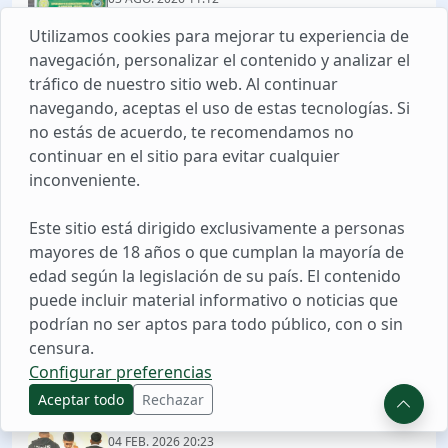
Investigan a Comandante FAP por
Utilizamos cookies para mejorar tu experiencia de
presunto peculado de uso en Chiclayo
navegación, personalizar el contenido y analizar el
tráfico de nuestro sitio web. Al continuar
navegando, aceptas el uso de estas tecnologías. Si
24 DIC. 2025 11:04
no estás de acuerdo, te recomendamos no
Presunto Incidente de Tiro en Trujillo:
Un Policía Fallecido
continuar en el sitio para evitar cualquier
inconveniente.
28 DIC. 2025 19:40
Este sitio está dirigido exclusivamente a personas
Suboficiales de la PNP en Iquitos se
mayores de 18 años o que cumplan la mayoría de
Despiden Tras Años de Servicio
edad según la legislación de su país. El contenido
puede incluir material informativo o noticias que
podrían no ser aptos para todo público, con o sin
12 MAY. 2026 08:59
censura.
Sullana: PNP captura a presunto líder
Configurar preferencias
de Los Letales del Nuevo Sullana
Aceptar todo
Rechazar
04 FEB. 2026 20:23