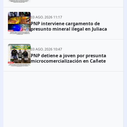
03 AGO. 2026 11:17
PNP interviene cargamento de
presunto mineral ilegal en Juliaca
03 AGO. 2026 10:47
PNP detiene a joven por presunta
microcomercialización en Cañete