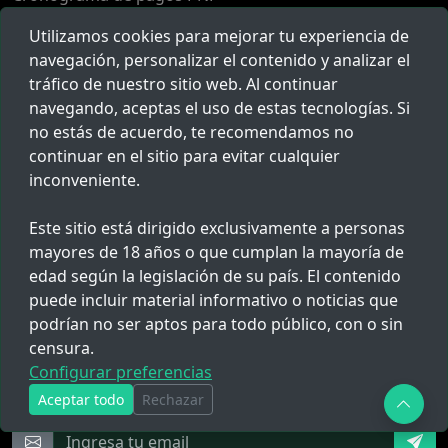
Escuela de Policía
Utilizamos cookies para mejorar tu experiencia de
Ascenso PNP
navegación, personalizar el contenido y analizar el
tráfico de nuestro sitio web. Al continuar
Todo
navegando, aceptas el uso de estas tecnologías. Si
no estás de acuerdo, te recomendamos no
Links
continuar en el sitio para evitar cualquier
inconveniente.
Sobre Nosotros
Populares
Este sitio está dirigido exclusivamente a personas
mayores de 18 años o que cumplan la mayoría de
Herramientas
edad según la legislación de su país. El contenido
Reclamos
puede incluir material informativo o noticias que
podrían no ser aptos para todo público, con o sin
censura.
Novedades
Configurar preferencias
Suscríbete para recibir noticias, ofertas y mucho más.
Aceptar todo
Rechazar