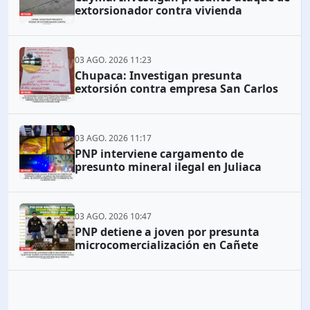
extorsionador contra vivienda
03 AGO. 2026 11:23
Chupaca: Investigan presunta
extorsión contra empresa San Carlos
03 AGO. 2026 11:17
PNP interviene cargamento de
presunto mineral ilegal en Juliaca
03 AGO. 2026 10:47
PNP detiene a joven por presunta
microcomercialización en Cañete