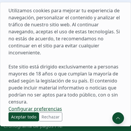
Utilizamos cookies para mejorar tu experiencia de
navegación, personalizar el contenido y analizar el
tráfico de nuestro sitio web. Al continuar
navegando, aceptas el uso de estas tecnologías. Si
no estás de acuerdo, te recomendamos no
Red Policial
continuar en el sitio para evitar cualquier
inconveniente.
Lima Metropolitana, Perú
946764412
Este sitio está dirigido exclusivamente a personas
mayores de 18 años o que cumplan la mayoría de
hola@redpolicial.com
edad según la legislación de su país. El contenido
puede incluir material informativo o noticias que
podrían no ser aptos para todo público, con o sin
censura.
Populares
Configurar preferencias
Ascenso PNP
Aceptar todo
Rechazar
Cronograma de pagos PNP