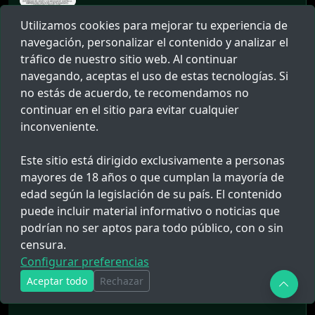
Utilizamos cookies para mejorar tu experiencia de
navegación, personalizar el contenido y analizar el
03 AGO. 2026 11:17
PNP interviene cargamento de
tráfico de nuestro sitio web. Al continuar
presunto mineral ilegal en Juliaca
navegando, aceptas el uso de estas tecnologías. Si
no estás de acuerdo, te recomendamos no
continuar en el sitio para evitar cualquier
inconveniente.
Este sitio está dirigido exclusivamente a personas
mayores de 18 años o que cumplan la mayoría de
edad según la legislación de su país. El contenido
puede incluir material informativo o noticias que
podrían no ser aptos para todo público, con o sin
censura.
Configurar preferencias
Aceptar todo
Rechazar